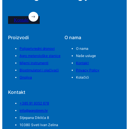
Kontakt
Proizvodi
O nama
Poljoprivredni dronovi
O nama
Agro meterološke stanice
Naše usluge
Mjerni instrumenti
Kontakt
Biostimulatori i ojačivaći
Privacy Policy
Gnojiva
Kolačići
Kontakt
+385 91 9352 678
info@agrotimm.hr
Stjepana Diklića 8
10380 Sveti Ivan Zelina