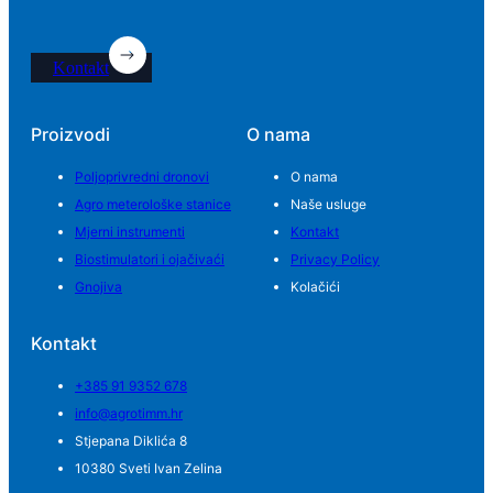
Kontakt
Proizvodi
O nama
Poljoprivredni dronovi
O nama
Agro meterološke stanice
Naše usluge
Mjerni instrumenti
Kontakt
Biostimulatori i ojačivaći
Privacy Policy
Gnojiva
Kolačići
Kontakt
+385 91 9352 678
info@agrotimm.hr
Stjepana Diklića 8
10380 Sveti Ivan Zelina