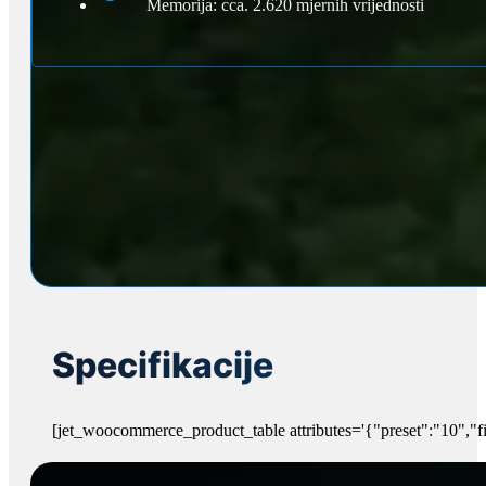
Memorija: cca. 2.620 mjernih vrijednosti
Specifikacije
[jet_woocommerce_product_table attributes='{"preset":"10","f