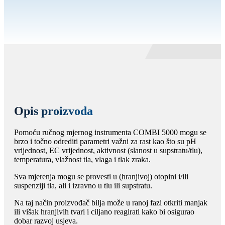
Opis proizvoda
Pomoću ručnog mjernog instrumenta COMBI 5000 mogu se
brzo i točno odrediti parametri važni za rast kao što su pH
vrijednost, EC vrijednost, aktivnost (slanost u supstratu/tlu),
temperatura, vlažnost tla, vlaga i tlak zraka.
Sva mjerenja mogu se provesti u (hranjivoj) otopini i/ili
suspenziji tla, ali i izravno u tlu ili supstratu.
Na taj način proizvođač bilja može u ranoj fazi otkriti manjak
ili višak hranjivih tvari i ciljano reagirati kako bi osigurao
dobar razvoj usjeva.