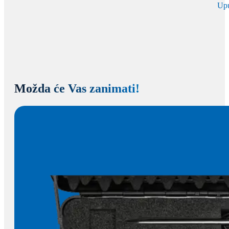
Up
Možda će Vas zanimati!