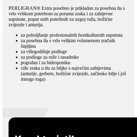
PERLIGRAN® Extra posebno je prikladan za posebna tla s
vrlo velikom potrebom za porama zraka i za zahtjevne
supstrate, poput onih potrebnih za uzgoj ruža, božićne
zvijezde i anturija.
za poboljšanje profesionalnih hortikulturnih supstrata
za posebna tla s vrlo velikim volumenom zračnih
šupljina
za višegodišnje podloge
za podloge za ruže i rasadnike
pogodan i za hidroponiku
više zraka u tlu za biljke s najvećim zahtjevima
(anturije, gerbere, božićne zvijezde, začinsko bilje i još
mnogo toga)