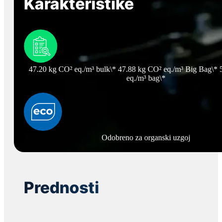
Karakteristike
47.20 kg CO² eq./m³ bulk\* 47.88 kg CO² eq./m³ Big Bag\*
eq./m³ bag\*
Odobreno za organski uzgoj
Prednosti