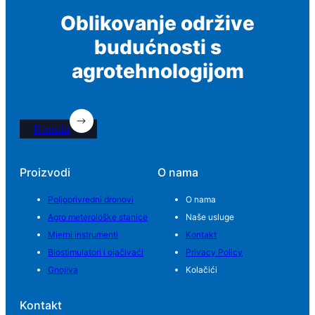
Oblikovanje održive
budućnosti s
agrotehnologijom
Kontakt
Proizvodi
O nama
Poljoprivredni dronovi
O nama
Agro meterološke stanice
Naše usluge
Mjerni instrumenti
Kontakt
Biostimulatori i ojačivaći
Privacy Policy
Gnojiva
Kolačići
Kontakt