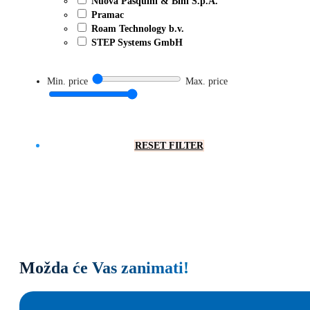
Nuova Pasquini & Bini S.p.A.
Pramac
Roam Technology b.v.
STEP Systems GmbH
Min. price
Max. price
RESET FILTER
Možda će Vas zanimati!