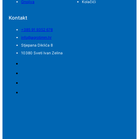
Gnojiva
Kolačići
Kontakt
+385 91 9352 678
info@agrotimm.hr
Stjepana Diklića 8
10380 Sveti Ivan Zelina