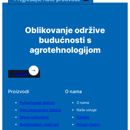
Oblikovanje održive
budućnosti s
agrotehnologijom
Kontakt
Proizvodi
O nama
Poljoprivredni dronovi
O nama
Agro meterološke stanice
Naše usluge
Mjerni instrumenti
Kontakt
Biostimulatori i ojačivaći
Privacy Policy