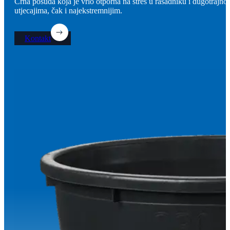
Crna posuda koja je vrlo otporna na stres u rasadniku i dugotrajno
utjecajima, čak i najekstremnijim.
Kontakt