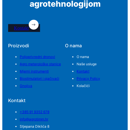
agrotehnologijom
Kontakt
Proizvodi
O nama
Poljoprivredni dronovi
O nama
Agro meterološke stanice
Naše usluge
Mjerni instrumenti
Kontakt
Biostimulatori i ojačivaći
Privacy Policy
Gnojiva
Kolačići
Kontakt
+385 91 9352 678
info@agrotimm.hr
Stjepana Diklića 8