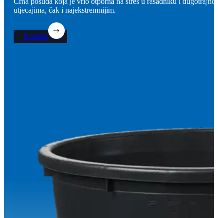
Crna posuda koja je vrlo otporna na stres u rasadniku i dugotrajno
utjecajima, čak i najekstremnijim.
Kontakt