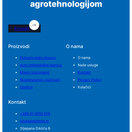
agrotehnologijom
Kontakt
Proizvodi
O nama
Poljoprivredni dronovi
O nama
Agro meterološke stanice
Naše usluge
Mjerni instrumenti
Kontakt
Biostimulatori i ojačivaći
Privacy Policy
Gnojiva
Kolačići
Kontakt
+385 91 9352 678
info@agrotimm.hr
Stjepana Diklića 8