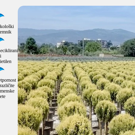
kološki
remnik
eciklirani
i
ietilen
tpornost
različite
emenske
ete