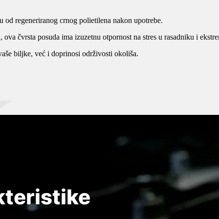
za
kompost
nu od regeneriranog crnog polietilena nakon upotrebe.
A
few
 ova čvrsta posuda ima izuzetnu otpornost na stres u rasadniku i ekst
lines
aše biljke, već i doprinosi održivosti okoliša.
of
category
description
text
goes
here.
Set
this
in
PLASTIČNE
the
BIO
POSUDE
ACF
INSEKTICIDI
custom
Posude
field
za
in
Bioinsekticidi
biljke
the
su
teristike
postale
category
prirodni
su
page
insekticidi
neizostavan
dobiveni