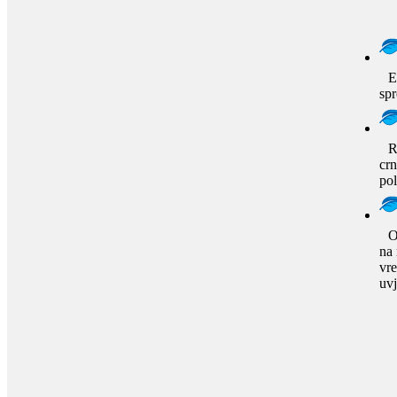
E
sp
R
crn
pol
O
na 
vr
uvj