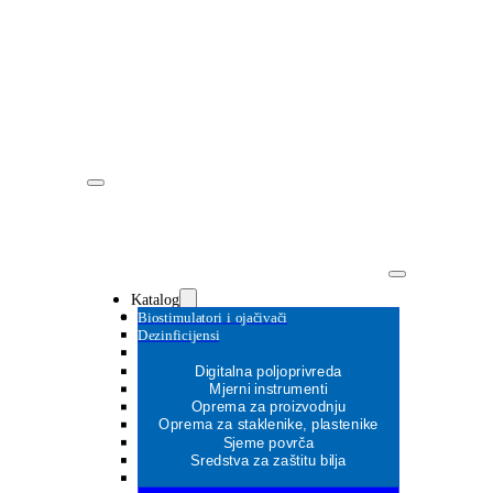
Katalog
Biostimulatori i ojačivači
Dezinficijensi
Digitalna poljoprivreda
Mjerni instrumenti
Oprema za proizvodnju
MOŽDA ĆE VAS ZANIMATI
Oprema za staklenike, plastenike
MOŽDA ĆE VAS ZANIMATI
Sjeme povrča
MOŽDA ĆE VAS ZANIMATI
Sredstva za zaštitu bilja
MOŽDA ĆE VAS ZANIMATI
MOŽDA ĆE VAS ZANIMATI