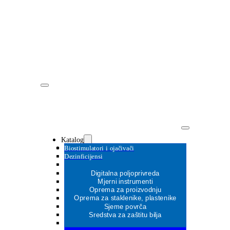
Katalog
Biostimulatori i ojačivači
Dezinficijensi
Digitalna poljoprivreda
Mjerni instrumenti
Oprema za proizvodnju
MOŽDA ĆE VAS ZANIMATI
Oprema za staklenike, plastenike
MOŽDA ĆE VAS ZANIMATI
Sjeme povrča
MOŽDA ĆE VAS ZANIMATI
Sredstva za zaštitu bilja
MOŽDA ĆE VAS ZANIMATI
MOŽDA ĆE VAS ZANIMATI