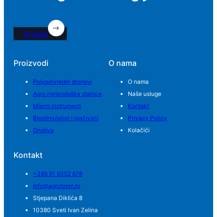
Kontakt
Proizvodi
O nama
Poljoprivredni dronovi
O nama
Agro meterološke stanice
Naše usluge
Mjerni instrumenti
Kontakt
Biostimulatori i ojačivaći
Privacy Policy
Gnojiva
Kolačići
Kontakt
+385 91 9352 678
info@agrotimm.hr
Stjepana Diklića 8
10380 Sveti Ivan Zelina