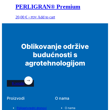
PERLIGRAN® Premium
20,00
€
Add to cart
+ PDV
Oblikovanje održive
budućnosti s
agrotehnologijom
Kontakt
Proizvodi
O nama
Poljoprivredni dronovi
O nama