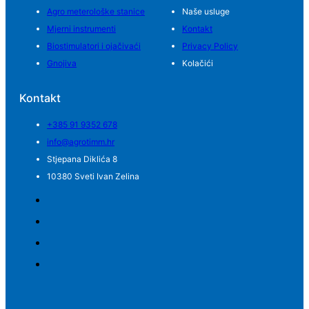
Agro meterološke stanice
Naše usluge
Mjerni instrumenti
Kontakt
Biostimulatori i ojačivaći
Privacy Policy
Gnojiva
Kolačići
Kontakt
+385 91 9352 678
info@agrotimm.hr
Stjepana Diklića 8
10380 Sveti Ivan Zelina