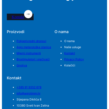
Kontakt
Proizvodi
O nama
Poljoprivredni dronovi
O nama
Agro meterološke stanice
Naše usluge
Mjerni instrumenti
Kontakt
Biostimulatori i ojačivaći
Privacy Policy
Gnojiva
Kolačići
Kontakt
+385 91 9352 678
info@agrotimm.hr
Stjepana Diklića 8
10380 Sveti Ivan Zelina