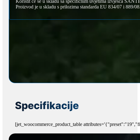
Koristit će se u skladu sa specifičnim uvjetima izvješća SAN
Proizvod je u skladu s prilozima standarda EU 834/07 i 889/08
Specifikacije
[jet_woocommerce_product_table attributes='{"preset":"19","fi