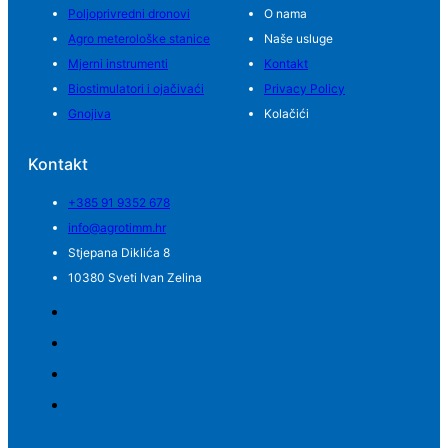
Poljoprivredni dronovi
O nama
Agro meterološke stanice
Naše usluge
Mjerni instrumenti
Kontakt
Biostimulatori i ojačivaći
Privacy Policy
Gnojiva
Kolačići
Kontakt
+385 91 9352 678
info@agrotimm.hr
Stjepana Diklića 8
10380 Sveti Ivan Zelina