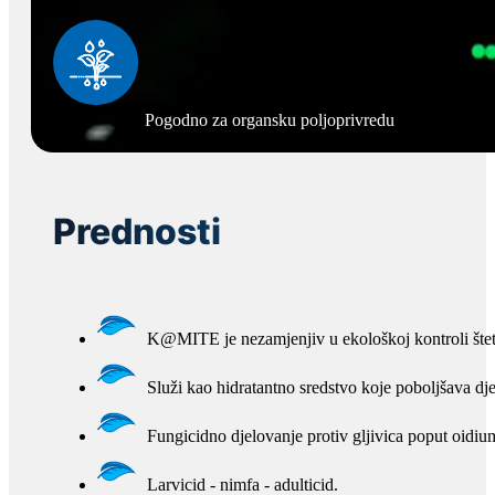
Pogodno za organsku poljoprivredu
Prednosti
K@MITE je nezamjenjiv u ekološkoj kontroli štet
Služi kao hidratantno sredstvo koje poboljšava dj
Fungicidno djelovanje protiv gljivica poput oidiuma,
Larvicid - nimfa - adulticid.