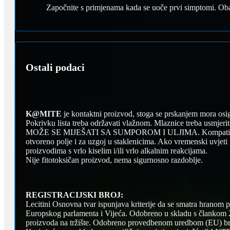
Započnite s primjenama kada se uoče prvi simptomi. Obav
Ostali podaci
K@MITE
je kontaktni proizvod, stoga se prskanjem mora osig
Pokrivku lista treba održavati vlažnom. Mlaznice treba usmjerit
MOŽE SE MIJEŠATI SA SUMPOROM I ULJIMA. Kompatibilan s 
otvoreno polje i za uzgoj u staklenicima. Ako vremenski uvjeti 
proizvodima s vrlo kiselim i/ili vrlo alkalnim reakcijama.
Nije fitotoksičan proizvod, nema sigurnosno razdoblje.
REGISTRACIJSKI BROJ:
Lecitini Osnovna tvar ispunjava kriterije da se smatra hranom 
Europskog parlamenta i Vijeća. Odobreno u skladu s člankom 23
proizvoda na tržište. Odobreno provedbenom uredbom (EU) br