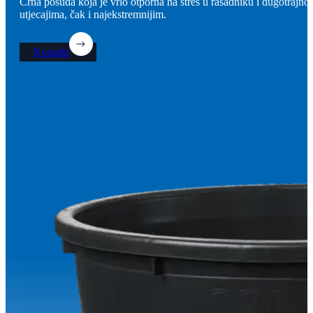
Crna posuda koja je vrlo otporna na stres u rasadniku i dugotrajno
utjecajima, čak i najekstremnijim.
Kontakt