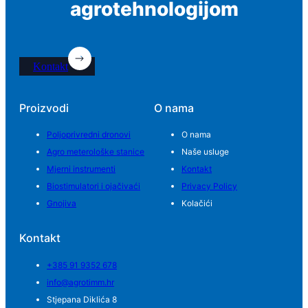
agrotehnologijom
Kontakt
Proizvodi
O nama
Poljoprivredni dronovi
O nama
Agro meterološke stanice
Naše usluge
Mjerni instrumenti
Kontakt
Biostimulatori i ojačivaći
Privacy Policy
Gnojiva
Kolačići
Kontakt
+385 91 9352 678
info@agrotimm.hr
Stjepana Diklića 8