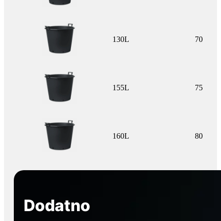
130L
70
155L
75
160L
80
Dodatno