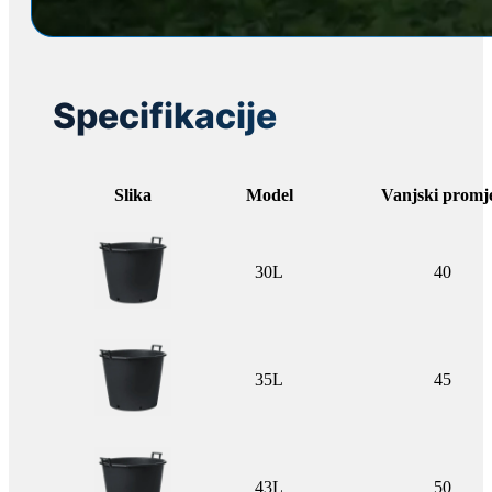
Specifikacije
Slika
Model
Vanjski promj
30L
40
35L
45
43L
50