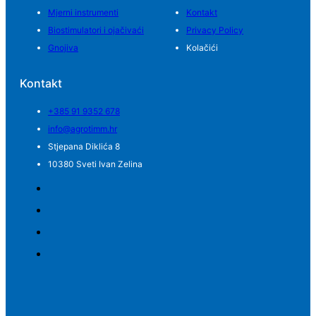
Mjerni instrumenti
Kontakt
Biostimulatori i ojačivaći
Privacy Policy
Gnojiva
Kolačići
Kontakt
+385 91 9352 678
info@agrotimm.hr
Stjepana Diklića 8
10380 Sveti Ivan Zelina