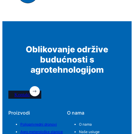
Oblikovanje održive
budućnosti s
agrotehnologijom
Kontakt
Proizvodi
O nama
Poljoprivredni dronovi
O nama
Agro meterološke stanice
Naše usluge