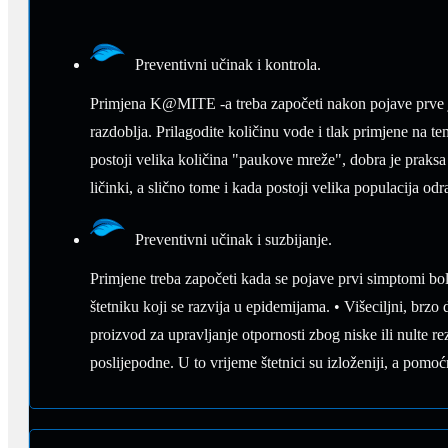
Preventivni učinak i kontrola.
Primjena K@MITE -a treba započeti nakon pojave prve je
razdoblja. Prilagodite količinu vode i tlak primjene na te
postoji velika količina "paukove mreže", dobra je praksa 
ličinki, a slično tome i kada postoji velika populacija odra
Preventivni učinak i suzbijanje.
Primjene treba započeti kada se pojave prvi simptomi bole
štetniku koji se razvija u epidemijama. • Višeciljni, brzo 
proizvod za upravljanje otpornosti zbog niske ili nulte re
poslijepodne. U to vrijeme štetnici su izloženiji, a pom