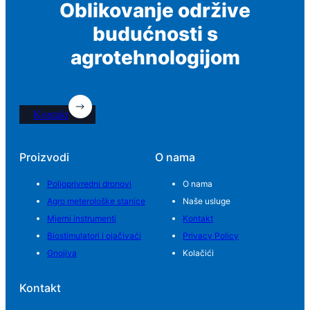
Oblikovanje održive
budućnosti s
agrotehnologijom
Kontakt
Proizvodi
O nama
Poljoprivredni dronovi
O nama
Agro meterološke stanice
Naše usluge
Mjerni instrumenti
Kontakt
Biostimulatori i ojačivaći
Privacy Policy
Gnojiva
Kolačići
Kontakt