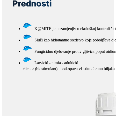
Prednosti
K@MITE je nezamjenjiv u ekološkoj kontroli štet
Služi kao hidratantno sredstvo koje poboljšava dj
Fungicidno djelovanje protiv gljivica poput oidiuma,
Larvicid - nimfa - adulticid.
elicitor (biostimulant) i potkopava vlastitu obranu biljaka