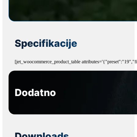
Specifikacije
[jet_woocommerce_product_table attributes='{"preset":"19","fi
Dodatno
Downloads