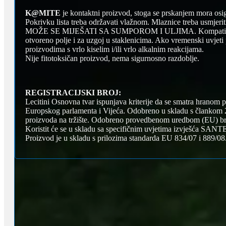
K@MITE
je kontaktni proizvod, stoga se prskanjem mora osig
Pokrivku lista treba održavati vlažnom. Mlaznice treba usmjerit
MOŽE SE MIJEŠATI SA SUMPOROM I ULJIMA. Kompatibilan s 
otvoreno polje i za uzgoj u staklenicima. Ako vremenski uvjeti 
proizvodima s vrlo kiselim i/ili vrlo alkalnim reakcijama.
Nije fitotoksičan proizvod, nema sigurnosno razdoblje.
REGISTRACIJSKI BROJ:
Lecitini Osnovna tvar ispunjava kriterije da se smatra hranom 
Europskog parlamenta i Vijeća. Odobreno u skladu s člankom 23
proizvoda na tržište. Odobreno provedbenom uredbom (EU) br
Koristit će se u skladu sa specifičnim uvjetima izvješća SAN
Proizvod je u skladu s prilozima standarda EU 834/07 i 889/08