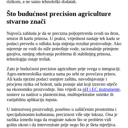
rizikom, a ne samo tehnološki dodatak.
Što budućnost precision agriculture
stvarno znači
Najveća zabluda je da se precizna poljoprivreda svodi na dron,
senzor ili kartu prinosa. U praksi, vrijednost nastaje tek kada se
podaci prevedu u odluku koja mijenja rezultat proizvodnje. Ako
mjerenje ne vodi do niže potrošnje vode, racionalnije primjene
gnojiva, ranijeg otkrivanja problema ili stabilnijeg prinosa,
tehnologija ostaje trošak.
Zato je budućnost precision agriculture prije svega u integraciji.
Agro-meteorološka stanica sama po sebi ne povećava prinos.
Ali kada njezini podaci usmjere zaštitu, navodnjavanje i
procjenu rizika od bolesti, tada postaje alat koji izravno utječe
na ekonomiku proizvodnje. Isto vrijedi za
pH i EC instrumente
,
sustave za nadzor u plastenicima, multispektralne snimke ili
varijabilnu aplikaciju inputa.
U intenzivnoj proizvodnji, posebno u zaštićenim prostorima i
specijaliziranim kulturama, preciznost više nije luksuz. Ona je
razlika između toga da reagirate nakon što se problem vidi
golim okom i da intervenirate prije nego što je šteta mjerljiva.