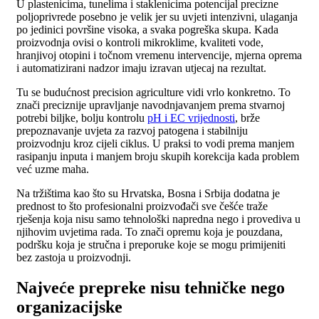
U plastenicima, tunelima i staklenicima potencijal precizne
poljoprivrede posebno je velik jer su uvjeti intenzivni, ulaganja
po jedinici površine visoka, a svaka pogreška skupa. Kada
proizvodnja ovisi o kontroli mikroklime, kvaliteti vode,
hranjivoj otopini i točnom vremenu intervencije, mjerna oprema
i automatizirani nadzor imaju izravan utjecaj na rezultat.
Tu se budućnost precision agriculture vidi vrlo konkretno. To
znači preciznije upravljanje navodnjavanjem prema stvarnoj
potrebi biljke, bolju kontrolu
pH i EC vrijednosti
, brže
prepoznavanje uvjeta za razvoj patogena i stabilniju
proizvodnju kroz cijeli ciklus. U praksi to vodi prema manjem
rasipanju inputa i manjem broju skupih korekcija kada problem
već uzme maha.
Na tržištima kao što su Hrvatska, Bosna i Srbija dodatna je
prednost to što profesionalni proizvođači sve češće traže
rješenja koja nisu samo tehnološki napredna nego i provediva u
njihovim uvjetima rada. To znači opremu koja je pouzdana,
podršku koja je stručna i preporuke koje se mogu primijeniti
bez zastoja u proizvodnji.
Najveće prepreke nisu tehničke nego
organizacijske