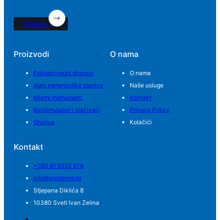
Kontakt
Proizvodi
O nama
Poljoprivredni dronovi
O nama
Agro meterološke stanice
Naše usluge
Mjerni instrumenti
Kontakt
Biostimulatori i ojačivaći
Privacy Policy
Gnojiva
Kolačići
Kontakt
+385 91 9352 678
info@agrotimm.hr
Stjepana Diklića 8
10380 Sveti Ivan Zelina