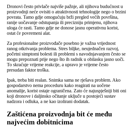
Dronovi često privlače najviše pažnje, ali njihova budućnost u
proizvodnji neće ovisiti o atraktivnosti tehnologije nego o brzini
povrata. Tamo gdje omogućuju brži pregled većih površina,
ranije uočavanje odstupanja ili precizniju primjenu, njihova
uloga će rasti. Tamo gdje ne donose jasnu operativnu korist,
ostat će povremeni alat.
Za profesionalne proizvođače posebno je važna vrijednost
ranog otkrivanja problema. Stres biljke, neujednačen razvoj,
početni simptomi bolesti ili problemi s navodnjavanjem često se
mogu prepoznati prije nego što ih radnik u obilasku jasno uoči.
To skraćuje vrijeme reakcije, a upravo je vrijeme često
presudan faktor troška.
Ipak, treba biti realan. Snimka sama ne rješava problem. Ako
gospodarstvo nema proceduru kako reagirati na uočene
anomalije, korist ostaje ograničena. Zato će najuspješniji biti oni
koji dronove i daljinsko očitanje uključe u postojeći sustav
nadzora i odluka, a ne kao izolirani dodatak.
Zaštićena proizvodnja bit će među
najvećim dobitnicima