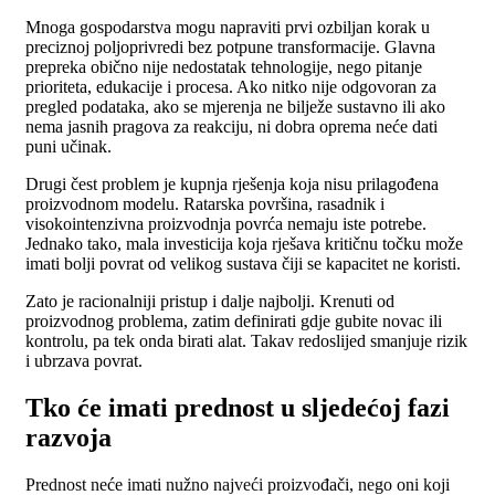
Mnoga gospodarstva mogu napraviti prvi ozbiljan korak u
preciznoj poljoprivredi bez potpune transformacije. Glavna
prepreka obično nije nedostatak tehnologije, nego pitanje
prioriteta, edukacije i procesa. Ako nitko nije odgovoran za
pregled podataka, ako se mjerenja ne bilježe sustavno ili ako
nema jasnih pragova za reakciju, ni dobra oprema neće dati
puni učinak.
Drugi čest problem je kupnja rješenja koja nisu prilagođena
proizvodnom modelu. Ratarska površina, rasadnik i
visokointenzivna proizvodnja povrća nemaju iste potrebe.
Jednako tako, mala investicija koja rješava kritičnu točku može
imati bolji povrat od velikog sustava čiji se kapacitet ne koristi.
Zato je racionalniji pristup i dalje najbolji. Krenuti od
proizvodnog problema, zatim definirati gdje gubite novac ili
kontrolu, pa tek onda birati alat. Takav redoslijed smanjuje rizik
i ubrzava povrat.
Tko će imati prednost u sljedećoj fazi
razvoja
Prednost neće imati nužno najveći proizvođači, nego oni koji