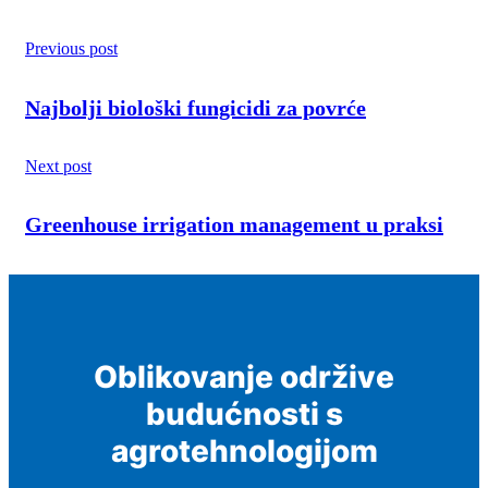
Previous post
Najbolji biološki fungicidi za povrće
Next post
Greenhouse irrigation management u praksi
Oblikovanje održive
budućnosti s
agrotehnologijom