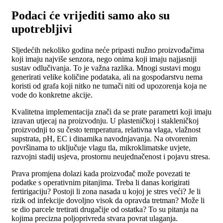
Podaci će vrijediti samo ako su
upotrebljivi
Sljedećih nekoliko godina neće pripasti nužno proizvođačima
koji imaju najviše senzora, nego onima koji imaju najjasniji
sustav odlučivanja. To je važna razlika. Mnogi sustavi mogu
generirati velike količine podataka, ali na gospodarstvu nema
koristi od grafa koji nitko ne tumači niti od upozorenja koja ne
vode do konkretne akcije.
Kvalitetna implementacija znači da se prate parametri koji imaju
izravan utjecaj na proizvodnju. U plasteničkoj i stakleničkoj
proizvodnji to su često temperatura, relativna vlaga, vlažnost
supstrata, pH, EC i dinamika navodnjavanja. Na otvorenim
površinama to uključuje vlagu tla, mikroklimatske uvjete,
razvojni stadij usjeva, prostornu neujednačenost i pojavu stresa.
Prava promjena dolazi kada proizvođač može povezati te
podatke s operativnim pitanjima. Treba li danas korigirati
fertirigaciju? Postoji li zona nasada u kojoj je stres veći? Je li
rizik od infekcije dovoljno visok da opravda tretman? Može li
se dio parcele tretirati drugačije od ostatka? To su pitanja na
kojima precizna poljoprivreda stvara povrat ulaganja.