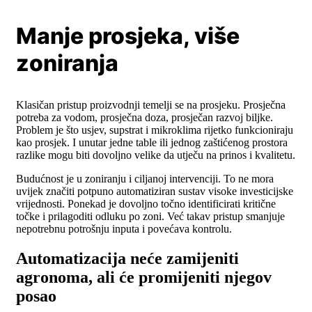
Manje prosjeka, više
zoniranja
Klasičan pristup proizvodnji temelji se na prosjeku. Prosječna
potreba za vodom, prosječna doza, prosječan razvoj biljke.
Problem je što usjev, supstrat i mikroklima rijetko funkcioniraju
kao prosjek. I unutar jedne table ili jednog zaštićenog prostora
razlike mogu biti dovoljno velike da utječu na prinos i kvalitetu.
Budućnost je u zoniranju i ciljanoj intervenciji. To ne mora
uvijek značiti potpuno automatiziran sustav visoke investicijske
vrijednosti. Ponekad je dovoljno točno identificirati kritične
točke i prilagoditi odluku po zoni. Već takav pristup smanjuje
nepotrebnu potrošnju inputa i povećava kontrolu.
Automatizacija neće zamijeniti
agronoma, ali će promijeniti njegov
posao