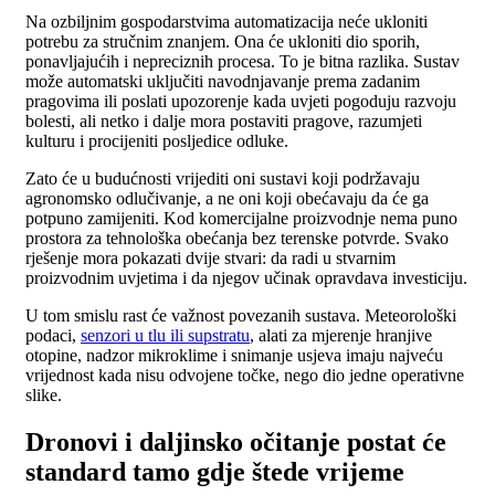
Na ozbiljnim gospodarstvima automatizacija neće ukloniti
potrebu za stručnim znanjem. Ona će ukloniti dio sporih,
ponavljajućih i nepreciznih procesa. To je bitna razlika. Sustav
može automatski uključiti navodnjavanje prema zadanim
pragovima ili poslati upozorenje kada uvjeti pogoduju razvoju
bolesti, ali netko i dalje mora postaviti pragove, razumjeti
kulturu i procijeniti posljedice odluke.
Zato će u budućnosti vrijediti oni sustavi koji podržavaju
agronomsko odlučivanje, a ne oni koji obećavaju da će ga
potpuno zamijeniti. Kod komercijalne proizvodnje nema puno
prostora za tehnološka obećanja bez terenske potvrde. Svako
rješenje mora pokazati dvije stvari: da radi u stvarnim
proizvodnim uvjetima i da njegov učinak opravdava investiciju.
U tom smislu rast će važnost povezanih sustava. Meteorološki
podaci,
senzori u tlu ili supstratu
, alati za mjerenje hranjive
otopine, nadzor mikroklime i snimanje usjeva imaju najveću
vrijednost kada nisu odvojene točke, nego dio jedne operativne
slike.
Dronovi i daljinsko očitanje postat će
standard tamo gdje štede vrijeme