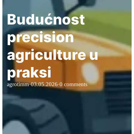
Budućnost
precision
agriculture u
praksi
agrotimm
·
03.05.2026
·
0 comments