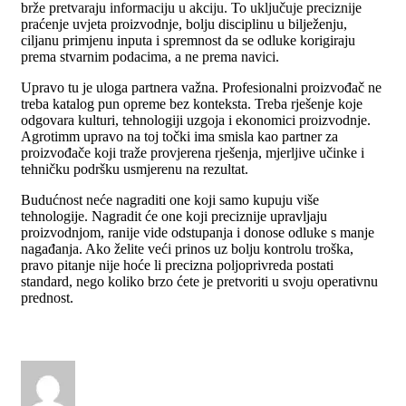
brže pretvaraju informaciju u akciju. To uključuje preciznije
praćenje uvjeta proizvodnje, bolju disciplinu u bilježenju,
ciljanu primjenu inputa i spremnost da se odluke korigiraju
prema stvarnim podacima, a ne prema navici.
Upravo tu je uloga partnera važna. Profesionalni proizvođač ne
treba katalog pun opreme bez konteksta. Treba rješenje koje
odgovara kulturi, tehnologiji uzgoja i ekonomici proizvodnje.
Agrotimm upravo na toj točki ima smisla kao partner za
proizvođače koji traže provjerena rješenja, mjerljive učinke i
tehničku podršku usmjerenu na rezultat.
Budućnost neće nagraditi one koji samo kupuju više
tehnologije. Nagradit će one koji preciznije upravljaju
proizvodnjom, ranije vide odstupanja i donose odluke s manje
nagađanja. Ako želite veći prinos uz bolju kontrolu troška,
pravo pitanje nije hoće li precizna poljoprivreda postati
standard, nego koliko brzo ćete je pretvoriti u svoju operativnu
prednost.