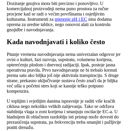
Doziranje gnojiva mora biti precizno i ponovljivo. U
komercijalnoj proizvodnji nema puno prostora za ručne
procjene kad se radi o većim površinama i osjetljivim
kulturama. Instrumenti za
mjerenje pH i EC
nisu dodatna
oprema za uredne tablice, nego osnovni alati za kontrolu
gnojidbe i navodnjavanja.
Kada navodnjavati i koliko često
Pitanje vremena navodnjavanja nema univerzalan odgovor jer
ovisi o kulturi, fazi razvoja, supstratu, volumenu korijena,
opterećenju plodom i dnevnoj radijaciji. Ipak, postoje jasna
operativna pravila. Prvo navodnjavanje ne bi trebalo krenuti
prema satu ako biljka još nije aktivirala transpiraciju. S druge
strane, prekasno uključivanje sustava često znači da je biljka
već ušla u početni stres koji se kasnije teško potpuno
kompenzira.
U toplijim i svjetlijim danima ispravnije je raditi više kraćih
ciklusa nego nekoliko velikih zalijevanja. Tako se održava
stabilnija vlaga u zoni korijena i smanjuju oscilacije EC-a. U
hladnijem ili oblačnom razdoblju isti pristup može dovesti do
prezasićenja supstrata, pa frekvenciju treba smanjiti i pažljivije
pratiti drenažu.