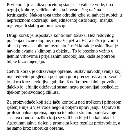
Prvi korak je analiza početnog stanja – kvalitete vode, tipa
uzgoja, kulture, veličine objekta i postojećeg načina
fertirigacije. Nakon toga treba odrediti gdje su najveći gubici: u
nepreciznom doziranju, neujednačenoj distribuciji, manjku
mjerenja ili slaboj automatizaciji.
Drugi korak je uspostava kontrolnih točaka. Bez redovitog
praćenja ulazne otopine, drenaže, pH-a i EC-a teško je voditi
objekt prema stabilnom rezultatu. Treći korak je usklađivanje
navodnjavanja s klimom u objektu. To je posebno važno u
ljetnim vrhovima i prijelaznim razdobljima, kada se potrebe
biljke brzo mijenjaju.
Četvrti korak je održavanje opreme. Sustav navodnjavanja koji
nije redovito pregledan postupno gubi preciznost, a proizvođač
to plaća kroz nevidljive gubitke. Kod komercijalnih površina
daleko je jeftinije održavati sustav nego popravljati posljedice
tijekom proizvodnog ciklusa.
Za proizvođače koji žele jaču kontrolu nad troškom i prinosom,
rješenje nije u više vode nego u boljem upravljanju. Upravo tu
profesionalna oprema, mjerna tehnika i stručno podešavanje
sustava donose razliku koja se vidi i na biljci i u kalkulaciji.
Agrotimm takva rješenja promatra kroz rezultat proizvodnje, a
ne samo kroz isporuku opreme.