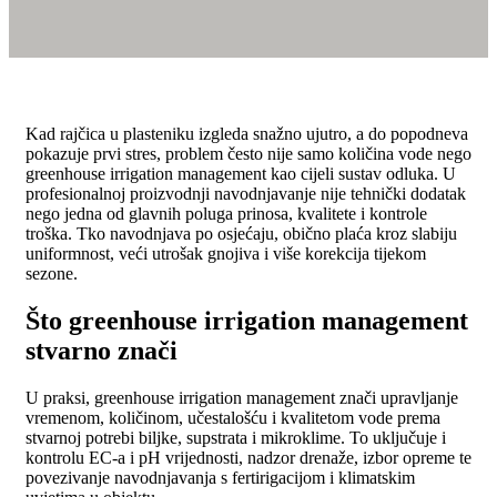
Kad rajčica u plasteniku izgleda snažno ujutro, a do popodneva
pokazuje prvi stres, problem često nije samo količina vode nego
greenhouse irrigation management kao cijeli sustav odluka. U
profesionalnoj proizvodnji navodnjavanje nije tehnički dodatak
nego jedna od glavnih poluga prinosa, kvalitete i kontrole
troška. Tko navodnjava po osjećaju, obično plaća kroz slabiju
uniformnost, veći utrošak gnojiva i više korekcija tijekom
sezone.
Što greenhouse irrigation management
stvarno znači
U praksi, greenhouse irrigation management znači upravljanje
vremenom, količinom, učestalošću i kvalitetom vode prema
stvarnoj potrebi biljke, supstrata i mikroklime. To uključuje i
kontrolu EC-a i pH vrijednosti, nadzor drenaže, izbor opreme te
povezivanje navodnjavanja s fertirigacijom i klimatskim