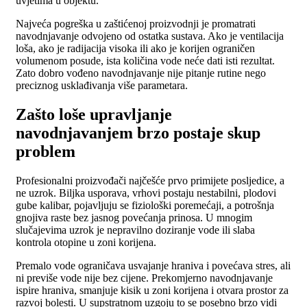
uvjetima u objektu.
Najveća pogreška u zaštićenoj proizvodnji je promatrati
navodnjavanje odvojeno od ostatka sustava. Ako je ventilacija
loša, ako je radijacija visoka ili ako je korijen ograničen
volumenom posude, ista količina vode neće dati isti rezultat.
Zato dobro vođeno navodnjavanje nije pitanje rutine nego
preciznog usklađivanja više parametara.
Zašto loše upravljanje
navodnjavanjem brzo postaje skup
problem
Profesionalni proizvođači najčešće prvo primijete posljedice, a
ne uzrok. Biljka usporava, vrhovi postaju nestabilni, plodovi
gube kalibar, pojavljuju se fiziološki poremećaji, a potrošnja
gnojiva raste bez jasnog povećanja prinosa. U mnogim
slučajevima uzrok je nepravilno doziranje vode ili slaba
kontrola otopine u zoni korijena.
Premalo vode ograničava usvajanje hraniva i povećava stres, ali
ni previše vode nije bez cijene. Prekomjerno navodnjavanje
ispire hraniva, smanjuje kisik u zoni korijena i otvara prostor za
razvoj bolesti. U supstratnom uzgoju to se posebno brzo vidi