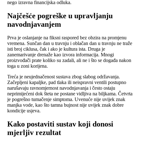
nego izravna financijska odluka.
Najčešće pogreške u upravljanju
navodnjavanjem
Prva je oslanjanje na fiksni raspored bez obzira na promjenu
vremena. Sunčan dan u travnju i oblačan dan u travnju ne traže
isti broj ciklusa, čak i ako je kultura ista. Druga je
zanemarivanje drenaže kao izvora informacija. Mnogi
proizvođači prate koliko su zadali, ali ne i što se događa nakon
toga u zoni korijena.
Treća je neujednačenost sustava zbog slabog održavanja.
Začepljeni kapaljke, pad tlaka ili neispravni ventili postupno
narušavaju ravnomjernost navodnjavanja i često ostaju
neprimijećeni dok šteta ne postane vidljiva na biljkama. Četvrta
je pogrešno tumačenje simptoma. Uvenuće nije uvijek znak
manjka vode, kao što tamna bujnost nije uvijek znak dobre
kondicije usjeva.
Kako postaviti sustav koji donosi
mjerljiv rezultat