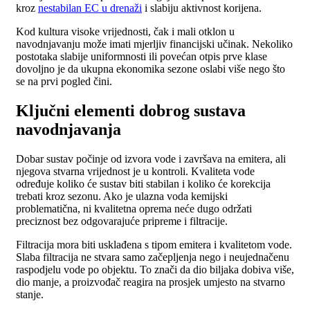
kroz
nestabilan EC u drenaži
i slabiju aktivnost korijena.
Kod kultura visoke vrijednosti, čak i mali otklon u
navodnjavanju može imati mjerljiv financijski učinak. Nekoliko
postotaka slabije uniformnosti ili povećan otpis prve klase
dovoljno je da ukupna ekonomika sezone oslabi više nego što
se na prvi pogled čini.
Ključni elementi dobrog sustava
navodnjavanja
Dobar sustav počinje od izvora vode i završava na emitera, ali
njegova stvarna vrijednost je u kontroli. Kvaliteta vode
određuje koliko će sustav biti stabilan i koliko će korekcija
trebati kroz sezonu. Ako je ulazna voda kemijski
problematična, ni kvalitetna oprema neće dugo održati
preciznost bez odgovarajuće pripreme i filtracije.
Filtracija mora biti usklađena s tipom emitera i kvalitetom vode.
Slaba filtracija ne stvara samo začepljenja nego i neujednačenu
raspodjelu vode po objektu. To znači da dio biljaka dobiva više,
dio manje, a proizvođač reagira na prosjek umjesto na stvarno
stanje.