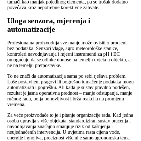
tumači kao manjak pojedinog elementa, pa se trošak dodatno
povećava kroz nepotrebne korektivne zahvate.
Uloga senzora, mjerenja i
automatizacije
Profesionalna proizvodnja sve manje može ovisiti o procjeni
bez podataka. Senzori vlage, agro-meteorološke stanice,
kontroleri navodnjavanja i mjerni instrumenti za pH i EC
omogućuju da se odluke donose na temelju uvjeta u objektu, a
ne na temelju pretpostavke.
To ne znači da automatizacija sama po sebi rješava problem.
Loše postavljeni pragovi ili pogrešno tumačenje podataka mogu
automatizirati i pogrešku. Ali kada je sustav pravilno podešen,
rezultat je jasna operativna prednost – manje odstupanja, manje
ručnog rada, bolja ponovljivost i brža reakcija na promjenu
vremena.
Za veće proizvođače to je i pitanje organizacije rada. Kad jedna
osoba upravlja s više objekata, standardiziran sustav praćenja i
navodnjavanja značajno smanjuje rizik od kašnjenja i
neujednačenih intervencija. U uvjetima rasta cijena vode,
energije i gnojiva, preciznost više nije samo agronomska tema