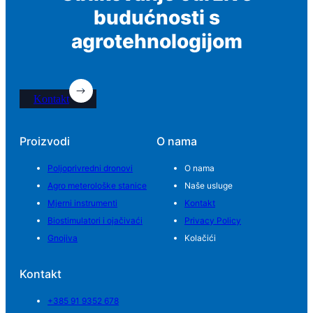
budućnosti s
agrotehnologijom
Kontakt
Proizvodi
O nama
Poljoprivredni dronovi
O nama
Agro meterološke stanice
Naše usluge
Mjerni instrumenti
Kontakt
Biostimulatori i ojačivaći
Privacy Policy
Gnojiva
Kolačići
Kontakt
+385 91 9352 678