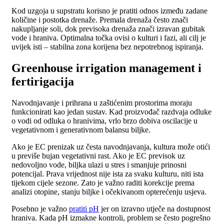
Kod uzgoja u supstratu korisno je pratiti odnos između zadane
količine i postotka drenaže. Premala drenaža često znači
nakupljanje soli, dok previsoka drenaža znači izravan gubitak
vode i hraniva. Optimalna točka ovisi o kulturi i fazi, ali cilj je
uvijek isti – stabilna zona korijena bez nepotrebnog ispiranja.
Greenhouse irrigation management i
fertirigacija
Navodnjavanje i prihrana u zaštićenim prostorima moraju
funkcionirati kao jedan sustav. Kad proizvođač razdvaja odluke
o vodi od odluka o hranivima, vrlo brzo dobiva oscilacije u
vegetativnom i generativnom balansu biljke.
Ako je EC prenizak uz česta navodnjavanja, kultura može otići
u previše bujan vegetativni rast. Ako je EC previsok uz
nedovoljno vode, biljka ulazi u stres i smanjuje prinosni
potencijal. Prava vrijednost nije ista za svaku kulturu, niti ista
tijekom cijele sezone. Zato je važno raditi korekcije prema
analizi otopine, stanju biljke i očekivanom opterećenju usjeva.
Posebno je važno
pratiti pH
jer on izravno utječe na dostupnost
hraniva. Kada pH izmakne kontroli, problem se često pogrešno