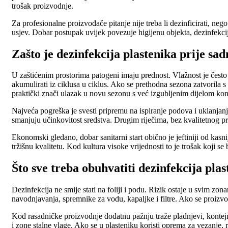
trošak proizvodnje.
Za profesionalne proizvođače pitanje nije treba li dezinficirati, nego
usjev. Dobar postupak uvijek povezuje higijenu objekta, dezinfekcij
Zašto je dezinfekcija plastenika prije sad
U zaštićenim prostorima patogeni imaju prednost. Vlažnost je često 
akumulirati iz ciklusa u ciklus. Ako se prethodna sezona zatvorila s 
praktički znači ulazak u novu sezonu s već izgubljenim dijelom kon
Najveća pogreška je svesti pripremu na ispiranje podova i uklanjanje 
smanjuju učinkovitost sredstva. Drugim riječima, bez kvalitetnog pr
Ekonomski gledano, dobar sanitarni start obično je jeftiniji od kasnij
tržišnu kvalitetu. Kod kultura visoke vrijednosti to je trošak koji se 
Što sve treba obuhvatiti dezinfekcija plas
Dezinfekcija ne smije stati na foliji i podu. Rizik ostaje u svim zon
navodnjavanja, spremnike za vodu, kapaljke i filtre. Ako se proizvod
Kod rasadničke proizvodnje dodatnu pažnju traže pladnjevi, kontejner
i zone stalne vlage. Ako se u plasteniku koristi oprema za vezanje, 