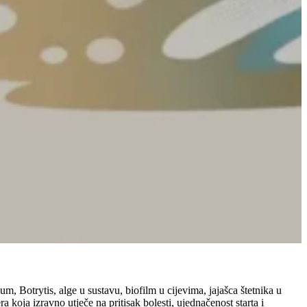
, Botrytis, alge u sustavu, biofilm u cijevima, jajašca štetnika u
a koja izravno utječe na pritisak bolesti, ujednačenost starta i