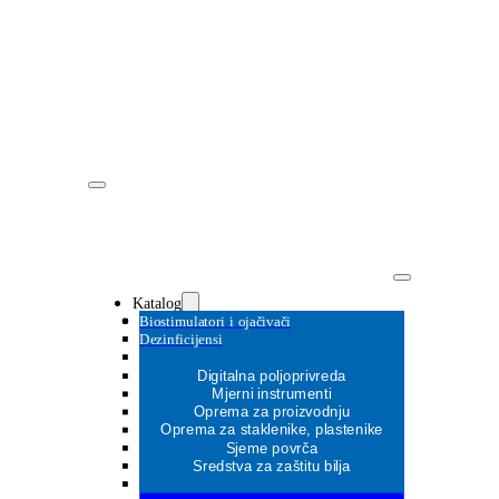
Katalog
Biostimulatori i ojačivači
Dezinficijensi
Digitalna poljoprivreda
Mjerni instrumenti
Oprema za proizvodnju
MOŽDA ĆE VAS ZANIMATI
Oprema za staklenike, plastenike
MOŽDA ĆE VAS ZANIMATI
Sjeme povrča
MOŽDA ĆE VAS ZANIMATI
Sredstva za zaštitu bilja
MOŽDA ĆE VAS ZANIMATI
MOŽDA ĆE VAS ZANIMATI