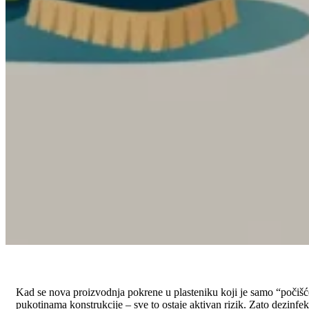
Kad se nova proizvodnja pokrene u plasteniku koji je samo “počišćen
pukotinama konstrukcije – sve to ostaje aktivan rizik. Zato dezinfekc