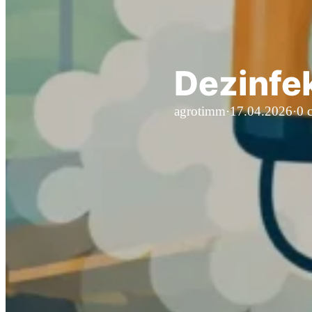
Dezinfek
agrotimm
·
17.04.2026
·
0 