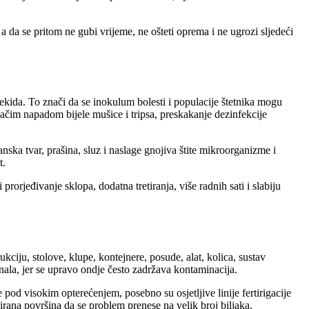
, a da se pritom ne gubi vrijeme, ne ošteti oprema i ne ugrozi sljedeći
rekida. To znači da se inokulum bolesti i populacije štetnika mogu
i jačim napadom bijele mušice i tripsa, preskakanje dezinfekcije
anska tvar, prašina, sluz i naslage gnojiva štite mikroorganizme i
t.
prorjeđivanje sklopa, dodatna tretiranja, više radnih sati i slabiju
ukciju, stolove, klupe, kontejnere, posude, alat, kolica, sustav
anala, jer se upravo ondje često zadržava kontaminacija.
 pod visokim opterećenjem, posebno su osjetljive linije fertirigacije
irana površina da se problem prenese na velik broj biljaka.