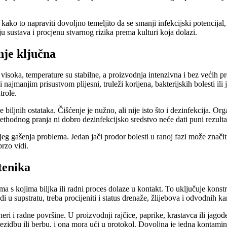
 kako to napraviti dovoljno temeljito da se smanji infekcijski potencijal
u sustava i procjenu stvarnog rizika prema kulturi koja dolazi.
nje ključna
visoka, temperature su stabilne, a proizvodnja intenzivna i bez većih p
i najmanjim prisustvom plijesni, truleži korijena, bakterijskih bolesti il
trole.
biljnih ostataka. Čišćenje je nužno, ali nije isto što i dezinfekcija. Org
ethodnog pranja ni dobro dezinfekcijsko sredstvo neće dati puni rezulta
eg gašenja problema. Jedan jači prodor bolesti u ranoj fazi može značiti 
brzo vidi.
tenika
ama s kojima biljka ili radni proces dolaze u kontakt. To uključuje konstr
i u supstratu, treba procijeniti i status drenaže, žlijebova i odvodnih k
i i radne površine. U proizvodnji rajčice, paprike, krastavca ili jagode
rezidbu ili berbu, i ona mora ući u protokol. Dovoljna je jedna kontamin