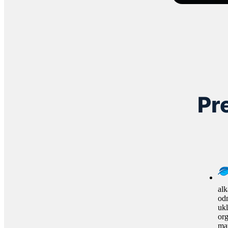
Pr
alk
od
ukl
or
mat