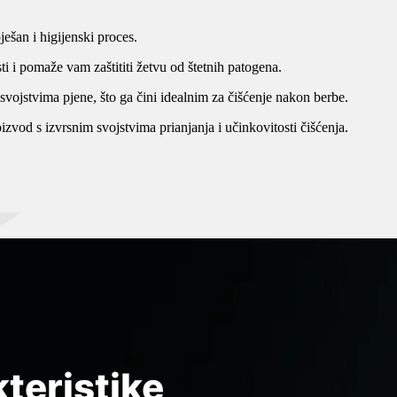
za
kompost
ešan i higijenski proces.
A
few
i i pomaže vam zaštititi žetvu od štetnih patogena.
lines
vojstvima pjene, što ga čini idealnim za čišćenje nakon berbe.
of
category
vod s izvrsnim svojstvima prianjanja i učinkovitosti čišćenja.
description
text
goes
here.
Set
this
in
PLASTIČNE
the
BIO
POSUDE
ACF
INSEKTICIDI
custom
Posude
field
za
in
Bioinsekticidi
biljke
the
su
postale
category
prirodni
su
page
insekticidi
teristike
neizostavan
dobiveni