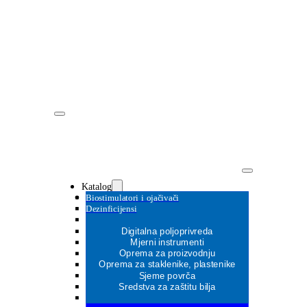
Katalog
Biostimulatori i ojačivači
Dezinficijensi
Digitalna poljoprivreda
Mjerni instrumenti
Oprema za proizvodnju
MOŽDA ĆE VAS ZANIMATI
Oprema za staklenike, plastenike
MOŽDA ĆE VAS ZANIMATI
Sjeme povrča
MOŽDA ĆE VAS ZANIMATI
Sredstva za zaštitu bilja
MOŽDA ĆE VAS ZANIMATI
MOŽDA ĆE VAS ZANIMATI