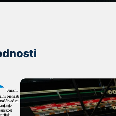
ednosti
Snažni
alni pjenasti
mašćivač za
anjanje
ganskog
erijala