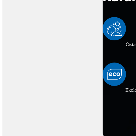
Čista
Ekolo