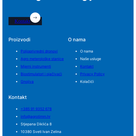
Kontakt
Proizvodi
O nama
Poljoprivredni dronovi
O nama
Agro meterološke stanice
Naše usluge
Mjerni instrumenti
Kontakt
Biostimulatori i ojačivaći
Privacy Policy
Gnojiva
Kolačići
Kontakt
+385 91 9352 678
info@agrotimm.hr
Stjepana Diklića 8
10380 Sveti Ivan Zelina