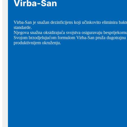
Virba-San
Virba-San je snažan dezinficijens koji učinkovito eliminira bakte
standarde.
Njegova snažna oksidirajuća svojstva osiguravaju besprijekornu
Svojom brzodjelujućom formulom Virba-San pruža dugotrajnu zaš
produktivnijem okruženju.