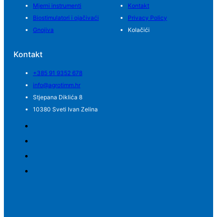
Mjerni instrumenti
Kontakt
Biostimulatori i ojačivaći
Privacy Policy
Gnojiva
Kolačići
Kontakt
+385 91 9352 678
info@agrotimm.hr
Stjepana Diklića 8
10380 Sveti Ivan Zelina