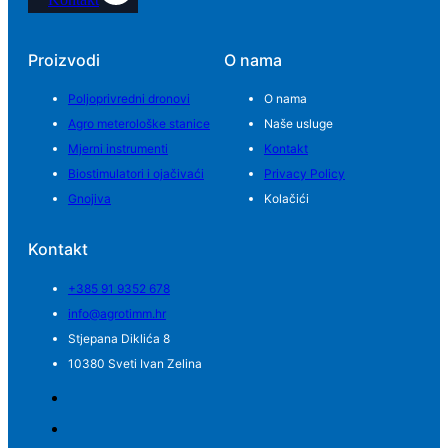
Proizvodi
O nama
Poljoprivredni dronovi
O nama
Agro meterološke stanice
Naše usluge
Mjerni instrumenti
Kontakt
Biostimulatori i ojačivaći
Privacy Policy
Gnojiva
Kolačići
Kontakt
+385 91 9352 678
info@agrotimm.hr
Stjepana Diklića 8
10380 Sveti Ivan Zelina