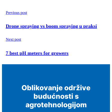
Previous post
Drone spraying vs boom spraying u praksi
Next post
7 best pH meters for growers
Oblikovanje održive
budućnosti s
agrotehnologijom