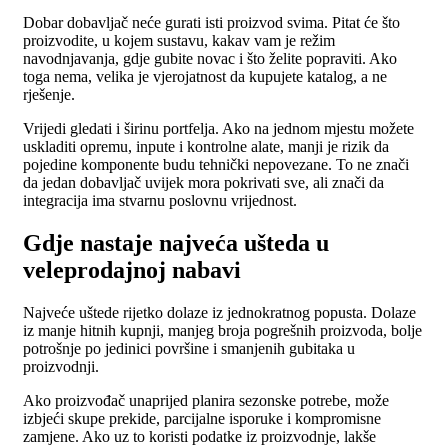
Dobar dobavljač neće gurati isti proizvod svima. Pitat će što
proizvodite, u kojem sustavu, kakav vam je režim
navodnjavanja, gdje gubite novac i što želite popraviti. Ako
toga nema, velika je vjerojatnost da kupujete katalog, a ne
rješenje.
Vrijedi gledati i širinu portfelja. Ako na jednom mjestu možete
uskladiti opremu, inpute i kontrolne alate, manji je rizik da
pojedine komponente budu tehnički nepovezane. To ne znači
da jedan dobavljač uvijek mora pokrivati sve, ali znači da
integracija ima stvarnu poslovnu vrijednost.
Gdje nastaje najveća ušteda u
veleprodajnoj nabavi
Najveće uštede rijetko dolaze iz jednokratnog popusta. Dolaze
iz manje hitnih kupnji, manjeg broja pogrešnih proizvoda, bolje
potrošnje po jedinici površine i smanjenih gubitaka u
proizvodnji.
Ako proizvođač unaprijed planira sezonske potrebe, može
izbjeći skupe prekide, parcijalne isporuke i kompromisne
zamjene. Ako uz to koristi podatke iz proizvodnje, lakše