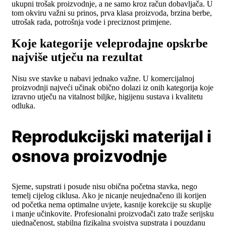
ukupni trošak proizvodnje, a ne samo kroz račun dobavljača. U
tom okviru važni su prinos, prva klasa proizvoda, brzina berbe,
utrošak rada, potrošnja vode i preciznost primjene.
Koje kategorije veleprodajne opskrbe
najviše utječu na rezultat
Nisu sve stavke u nabavi jednako važne. U komercijalnoj
proizvodnji najveći učinak obično dolazi iz onih kategorija koje
izravno utječu na vitalnost biljke, higijenu sustava i kvalitetu
odluka.
Reprodukcijski materijal i
osnova proizvodnje
Sjeme, supstrati i posude nisu obična početna stavka, nego
temelj cijelog ciklusa. Ako je nicanje neujednačeno ili korijen
od početka nema optimalne uvjete, kasnije korekcije su skuplje
i manje učinkovite. Profesionalni proizvođači zato traže serijsku
ujednačenost, stabilna fizikalna svojstva supstrata i pouzdanu