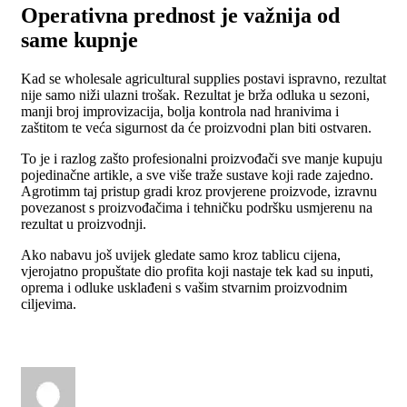
Operativna prednost je važnija od
same kupnje
Kad se wholesale agricultural supplies postavi ispravno, rezultat
nije samo niži ulazni trošak. Rezultat je brža odluka u sezoni,
manji broj improvizacija, bolja kontrola nad hranivima i
zaštitom te veća sigurnost da će proizvodni plan biti ostvaren.
To je i razlog zašto profesionalni proizvođači sve manje kupuju
pojedinačne artikle, a sve više traže sustave koji rade zajedno.
Agrotimm taj pristup gradi kroz provjerene proizvode, izravnu
povezanost s proizvođačima i tehničku podršku usmjerenu na
rezultat u proizvodnji.
Ako nabavu još uvijek gledate samo kroz tablicu cijena,
vjerojatno propuštate dio profita koji nastaje tek kad su inputi,
oprema i odluke usklađeni s vašim stvarnim proizvodnim
ciljevima.