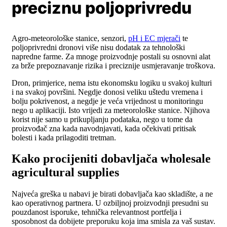
preciznu poljoprivredu
Agro-meteorološke stanice, senzori,
pH i EC mjerači
te
poljoprivredni dronovi više nisu dodatak za tehnološki
napredne farme. Za mnoge proizvodnje postali su osnovni alat
za brže prepoznavanje rizika i preciznije usmjeravanje troškova.
Dron, primjerice, nema istu ekonomsku logiku u svakoj kulturi
i na svakoj površini. Negdje donosi veliku uštedu vremena i
bolju pokrivenost, a negdje je veća vrijednost u monitoringu
nego u aplikaciji. Isto vrijedi za meteorološke stanice. Njihova
korist nije samo u prikupljanju podataka, nego u tome da
proizvođač zna kada navodnjavati, kada očekivati pritisak
bolesti i kada prilagoditi tretman.
Kako procijeniti dobavljača wholesale
agricultural supplies
Najveća greška u nabavi je birati dobavljača kao skladište, a ne
kao operativnog partnera. U ozbiljnoj proizvodnji presudni su
pouzdanost isporuke, tehnička relevantnost portfelja i
sposobnost da dobijete preporuku koja ima smisla za vaš sustav.