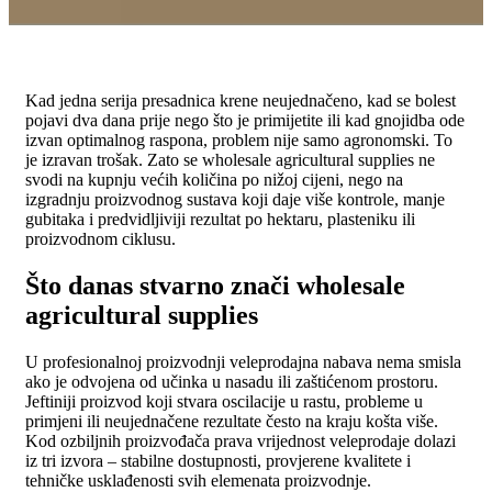
Kad jedna serija presadnica krene neujednačeno, kad se bolest
pojavi dva dana prije nego što je primijetite ili kad gnojidba ode
izvan optimalnog raspona, problem nije samo agronomski. To
je izravan trošak. Zato se wholesale agricultural supplies ne
svodi na kupnju većih količina po nižoj cijeni, nego na
izgradnju proizvodnog sustava koji daje više kontrole, manje
gubitaka i predvidljiviji rezultat po hektaru, plasteniku ili
proizvodnom ciklusu.
Što danas stvarno znači wholesale
agricultural supplies
U profesionalnoj proizvodnji veleprodajna nabava nema smisla
ako je odvojena od učinka u nasadu ili zaštićenom prostoru.
Jeftiniji proizvod koji stvara oscilacije u rastu, probleme u
primjeni ili neujednačene rezultate često na kraju košta više.
Kod ozbiljnih proizvođača prava vrijednost veleprodaje dolazi
iz tri izvora – stabilne dostupnosti, provjerene kvalitete i
tehničke usklađenosti svih elemenata proizvodnje.