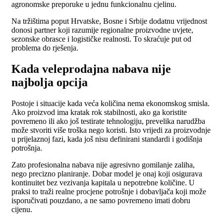
agronomske preporuke u jednu funkcionalnu cjelinu.
Na tržištima poput Hrvatske, Bosne i Srbije dodatnu vrijednost
donosi partner koji razumije regionalne proizvodne uvjete,
sezonske obrasce i logističke realnosti. To skraćuje put od
problema do rješenja.
Kada veleprodajna nabava nije
najbolja opcija
Postoje i situacije kada veća količina nema ekonomskog smisla.
Ako proizvod ima kratak rok stabilnosti, ako ga koristite
povremeno ili ako još testirate tehnologiju, prevelika narudžba
može stvoriti više troška nego koristi. Isto vrijedi za proizvodnje
u prijelaznoj fazi, kada još nisu definirani standardi i godišnja
potrošnja.
Zato profesionalna nabava nije agresivno gomilanje zaliha,
nego precizno planiranje. Dobar model je onaj koji osigurava
kontinuitet bez vezivanja kapitala u nepotrebne količine. U
praksi to traži realne procjene potrošnje i dobavljača koji može
isporučivati pouzdano, a ne samo povremeno imati dobru
cijenu.