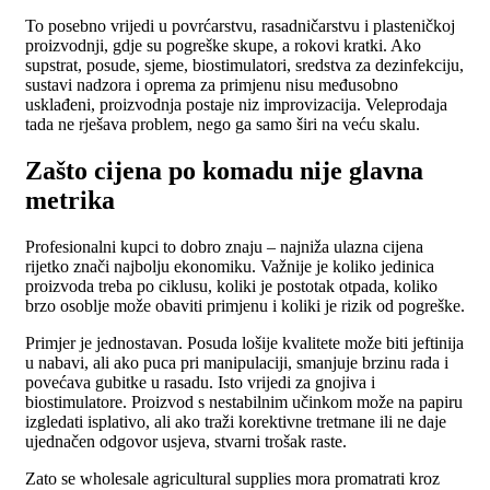
To posebno vrijedi u povrćarstvu, rasadničarstvu i plasteničkoj
proizvodnji, gdje su pogreške skupe, a rokovi kratki. Ako
supstrat, posude, sjeme, biostimulatori, sredstva za dezinfekciju,
sustavi nadzora i oprema za primjenu nisu međusobno
usklađeni, proizvodnja postaje niz improvizacija. Veleprodaja
tada ne rješava problem, nego ga samo širi na veću skalu.
Zašto cijena po komadu nije glavna
metrika
Profesionalni kupci to dobro znaju – najniža ulazna cijena
rijetko znači najbolju ekonomiku. Važnije je koliko jedinica
proizvoda treba po ciklusu, koliki je postotak otpada, koliko
brzo osoblje može obaviti primjenu i koliki je rizik od pogreške.
Primjer je jednostavan. Posuda lošije kvalitete može biti jeftinija
u nabavi, ali ako puca pri manipulaciji, smanjuje brzinu rada i
povećava gubitke u rasadu. Isto vrijedi za gnojiva i
biostimulatore. Proizvod s nestabilnim učinkom može na papiru
izgledati isplativo, ali ako traži korektivne tretmane ili ne daje
ujednačen odgovor usjeva, stvarni trošak raste.
Zato se wholesale agricultural supplies mora promatrati kroz