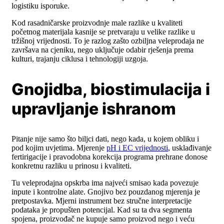
logistiku isporuke.
Kod rasadničarske proizvodnje male razlike u kvaliteti
početnog materijala kasnije se pretvaraju u velike razlike u
tržišnoj vrijednosti. To je razlog zašto ozbiljna veleprodaja ne
završava na cjeniku, nego uključuje odabir rješenja prema
kulturi, trajanju ciklusa i tehnologiji uzgoja.
Gnojidba, biostimulacija i
upravljanje ishranom
Pitanje nije samo što biljci dati, nego kada, u kojem obliku i
pod kojim uvjetima. Mjerenje
pH i EC vrijednosti
, usklađivanje
fertirigacije i pravodobna korekcija programa prehrane donose
konkretnu razliku u prinosu i kvaliteti.
Tu veleprodajna opskrba ima najveći smisao kada povezuje
inpute i kontrolne alate. Gnojivo bez pouzdanog mjerenja je
pretpostavka. Mjerni instrument bez stručne interpretacije
podataka je propušten potencijal. Kad su ta dva segmenta
spojena, proizvođač ne kupuje samo proizvod nego i veću