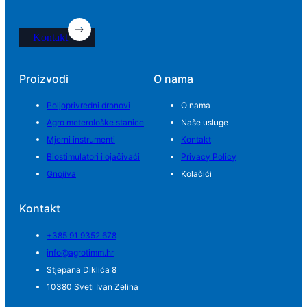
Kontakt
Proizvodi
O nama
Poljoprivredni dronovi
O nama
Agro meterološke stanice
Naše usluge
Mjerni instrumenti
Kontakt
Biostimulatori i ojačivaći
Privacy Policy
Gnojiva
Kolačići
Kontakt
+385 91 9352 678
info@agrotimm.hr
Stjepana Diklića 8
10380 Sveti Ivan Zelina