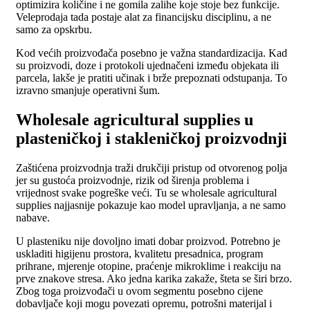
optimizira količine i ne gomila zalihe koje stoje bez funkcije.
Veleprodaja tada postaje alat za financijsku disciplinu, a ne
samo za opskrbu.
Kod većih proizvođača posebno je važna standardizacija. Kad
su proizvodi, doze i protokoli ujednačeni između objekata ili
parcela, lakše je pratiti učinak i brže prepoznati odstupanja. To
izravno smanjuje operativni šum.
Wholesale agricultural supplies u
plasteničkoj i stakleničkoj proizvodnji
Zaštićena proizvodnja traži drukčiji pristup od otvorenog polja
jer su gustoća proizvodnje, rizik od širenja problema i
vrijednost svake pogreške veći. Tu se wholesale agricultural
supplies najjasnije pokazuje kao model upravljanja, a ne samo
nabave.
U plasteniku nije dovoljno imati dobar proizvod. Potrebno je
uskladiti higijenu prostora, kvalitetu presadnica, program
prihrane, mjerenje otopine, praćenje mikroklime i reakciju na
prve znakove stresa. Ako jedna karika zakaže, šteta se širi brzo.
Zbog toga proizvođači u ovom segmentu posebno cijene
dobavljače koji mogu povezati opremu, potrošni materijal i