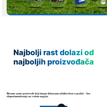
Najbolji rast dolazi od
najboljih proizvođača
Biramo samo proizvode koji imaju dokazanu učinkovitost u praksi – bez
eksperimentiranja na vašem uzgoju.