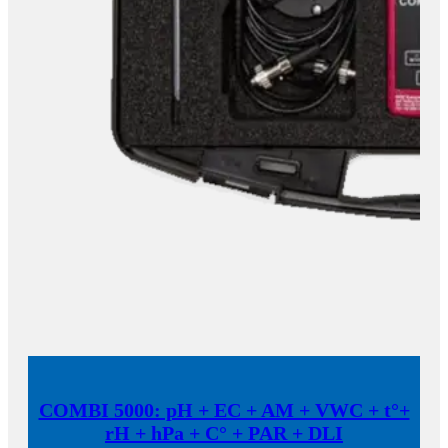
COMBI 5000: pH + EC + AM + VWC + t°+
rH + hPa + C° + PAR + DLI