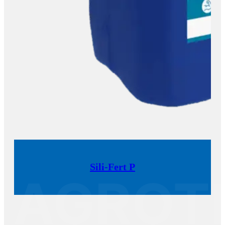
Sili-Fert P