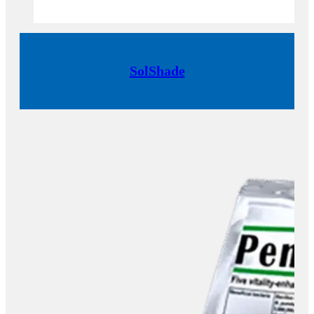
SolShade