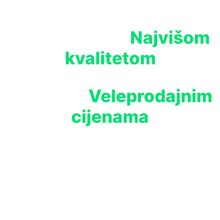
Najvišom
Opremite svoj uzgoj
kvalitetom
Veleprodajnim
Proizvoda po
cijenama
Watch Video