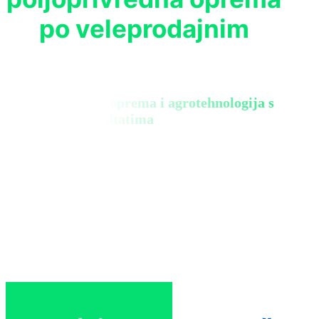
po veleprodajnim
Biološka zaštita, oprema i agrotehnologija s
konkretnim rezultatima
Zatraži ponudu