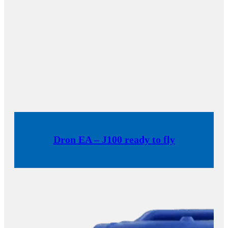
Dron EA – J100 ready to fly