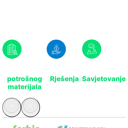
Nudimo Vam
Prognoziranje
Isplativa
Stručno
potrošnog
Rješenja
Savjetovanje
materijala