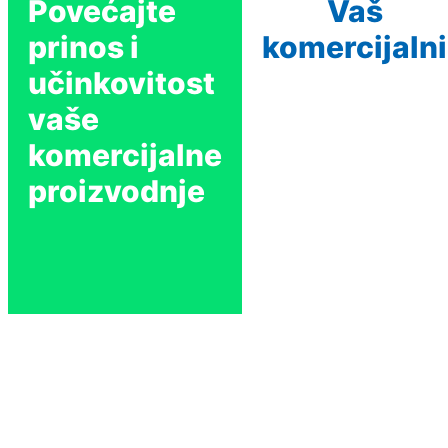
Povećajte
Vaš
prinos i
komercijalni
učinkovitost
vaše
komercijalne
proizvodnje