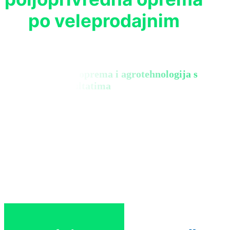
po veleprodajnim
Biološka zaštita, oprema i agrotehnologija s
konkretnim rezultatima
Zatraži ponudu