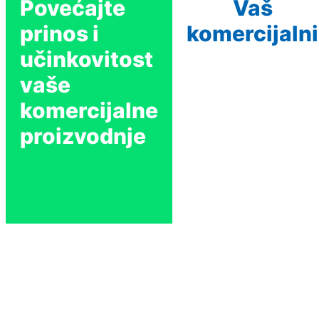
Povećajte
Vaš
prinos i
komercijalni
učinkovitost
vaše
komercijalne
proizvodnje