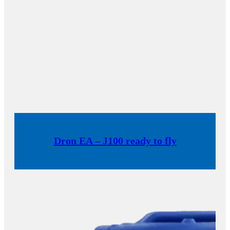
Dron EA – J100 ready to fly