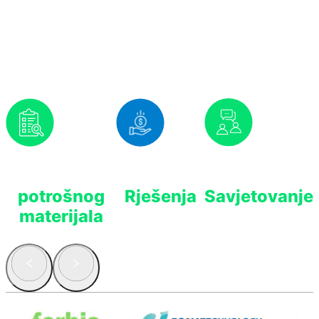
Nudimo Vam
Prognoziranje
Isplativa
Stručno
potrošnog
Rješenja
Savjetovanje
materijala