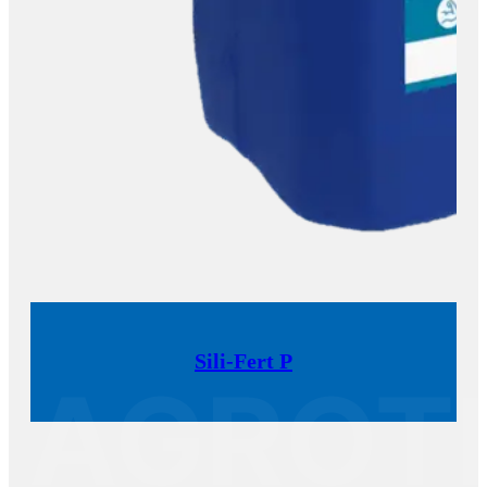
Sili-Fert P