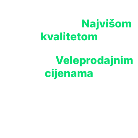
Najvišom
Opremite svoj uzgoj
kvalitetom
Veleprodajnim
Proizvoda po
cijenama
Watch Video