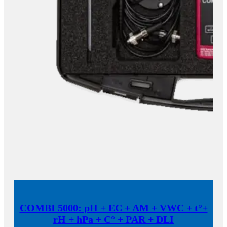
COMBI 5000: pH + EC + AM + VWC + t°+
rH + hPa + C° + PAR + DLI