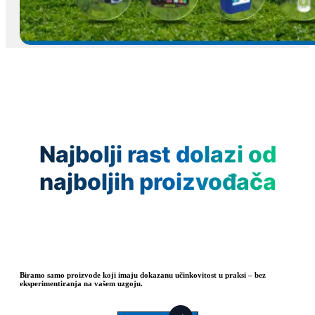
Najbolji rast dolazi od
najboljih proizvođača
Biramo samo proizvode koji imaju dokazanu učinkovitost u praksi – bez
eksperimentiranja na vašem uzgoju.