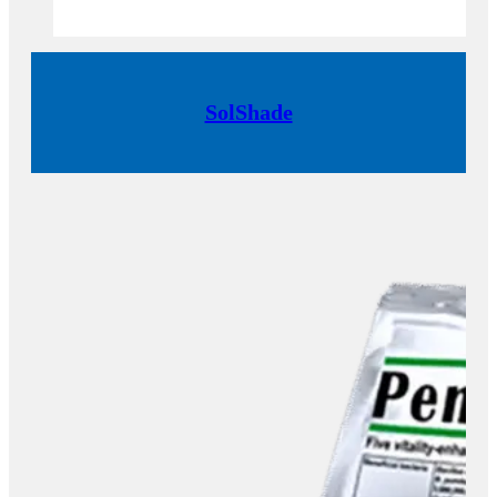
SolShade