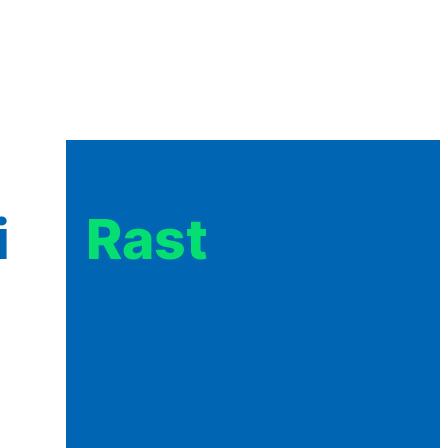
i
Rast