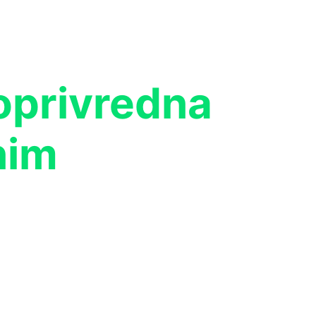
oprivredna
nim