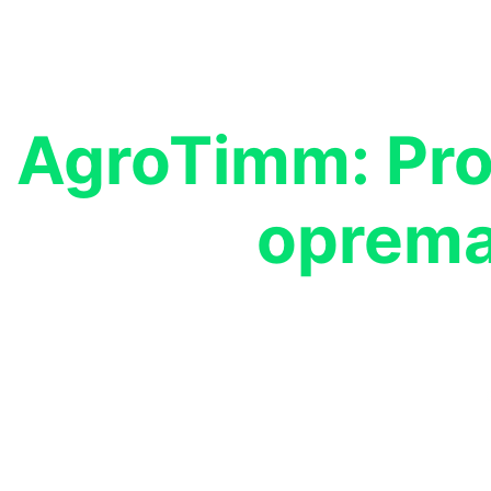
AgroTimm: Pro
oprema
Biološka zaštita, oprema i agrotehnologija s konk
Zatraži ponudu