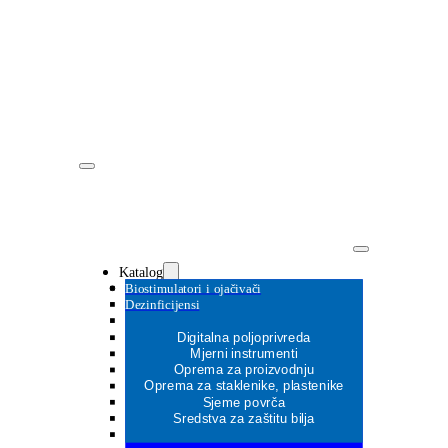
Katalog
Biostimulatori i ojačivači
Dezinficijensi
Digitalna poljoprivreda
Mjerni instrumenti
Oprema za proizvodnju
MOŽDA ĆE VAS ZANIMATI
Oprema za staklenike, plastenike
MOŽDA ĆE VAS ZANIMATI
Sjeme povrča
MOŽDA ĆE VAS ZANIMATI
Sredstva za zaštitu bilja
MOŽDA ĆE VAS ZANIMATI
MOŽDA ĆE VAS ZANIMATI