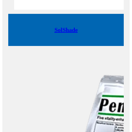
SolShade