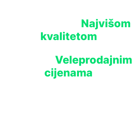
Najvišom
Opremite svoj uzgoj
kvalitetom
Veleprodajnim
Proizvoda po
cijenama
Watch Video