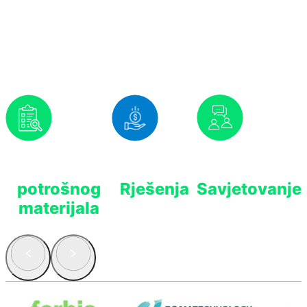
Nudimo Vam
Prognoziranje
Isplativa
Stručno
potrošnog
Rješenja
Savjetovanje
materijala