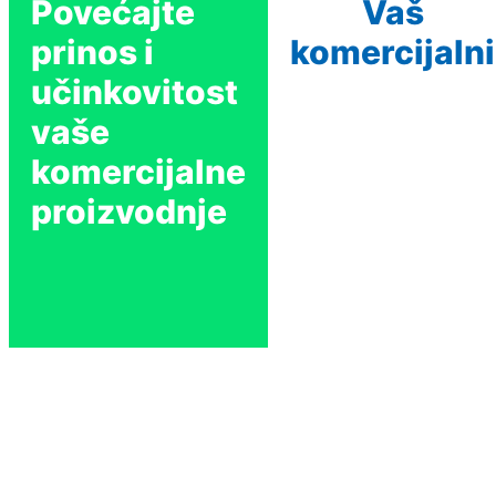
Povećajte
Vaš
prinos i
komercijalni
učinkovitost
vaše
komercijalne
proizvodnje