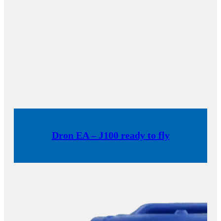
Dron EA – J100 ready to fly