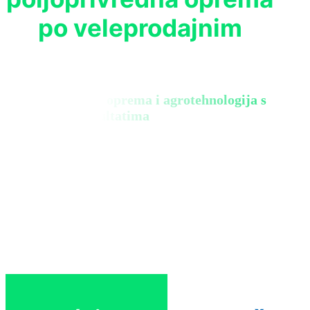
po veleprodajnim
Biološka zaštita, oprema i agrotehnologija s
konkretnim rezultatima
Zatraži ponudu