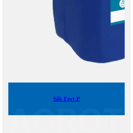
Sili-Fert P