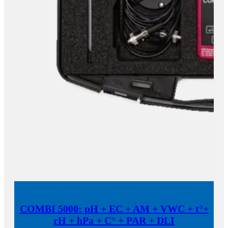
COMBI 5000: pH + EC + AM + VWC + t°+
rH + hPa + C° + PAR + DLI