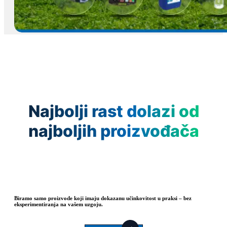
Najbolji rast dolazi od
najboljih proizvođača
Biramo samo proizvode koji imaju dokazanu učinkovitost u praksi – bez
eksperimentiranja na vašem uzgoju.