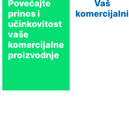
Povećajte
Vaš
prinos i
komercijalni
učinkovitost
vaše
komercijalne
proizvodnje