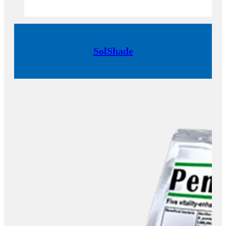
SolShade