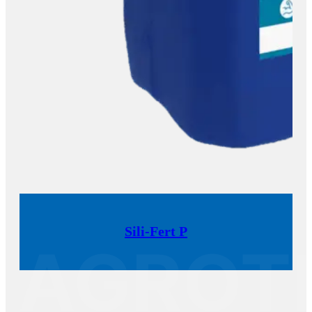
Sili-Fert P