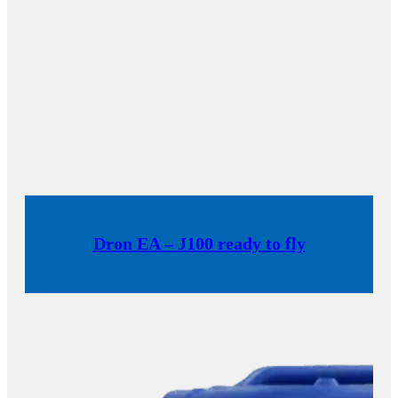
Dron EA – J100 ready to fly