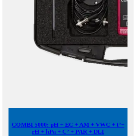
COMBI 5000: pH + EC + AM + VWC + t°+
rH + hPa + C° + PAR + DLI