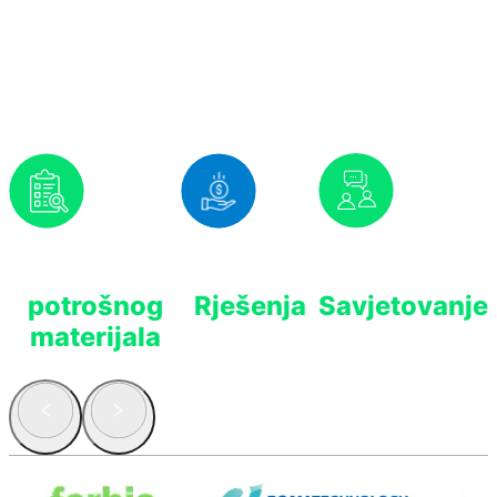
Nudimo Vam
Prognoziranje
Isplativa
Stručno
potrošnog
Rješenja
Savjetovanje
materijala