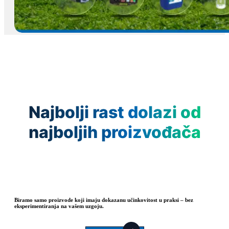
Najbolji rast dolazi od
najboljih proizvođača
Biramo samo proizvode koji imaju dokazanu učinkovitost u praksi – bez
eksperimentiranja na vašem uzgoju.