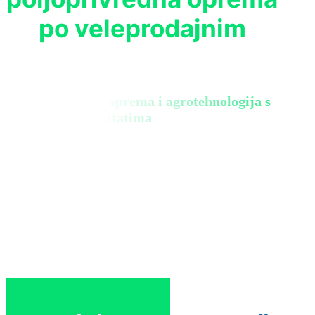
po veleprodajnim
Biološka zaštita, oprema i agrotehnologija s
konkretnim rezultatima
Zatraži ponudu