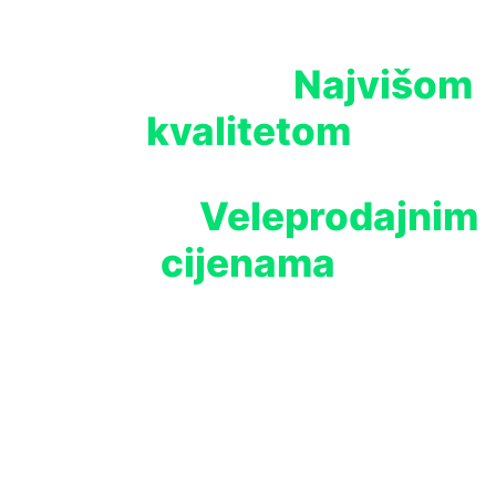
Najvišom
Opremite svoj uzgoj
kvalitetom
Veleprodajnim
Proizvoda po
cijenama
Watch Video