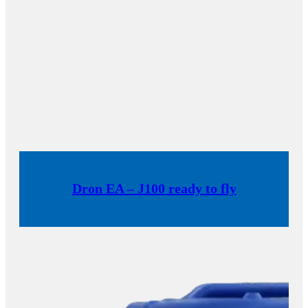
Dron EA – J100 ready to fly