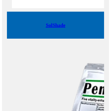
SolShade