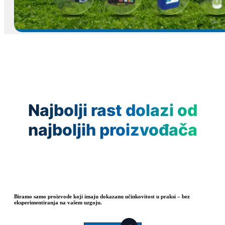
Najbolji rast dolazi od
najboljih proizvođača
Biramo samo proizvode koji imaju dokazanu učinkovitost u praksi – bez
eksperimentiranja na vašem uzgoju.