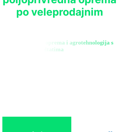
po veleprodajnim
Biološka zaštita, oprema i agrotehnologija s
konkretnim rezultatima
Zatraži ponudu