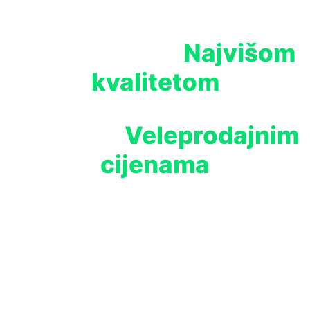
Najvišom
Opremite svoj uzgoj
kvalitetom
Veleprodajnim
Proizvoda po
cijenama
Watch Video