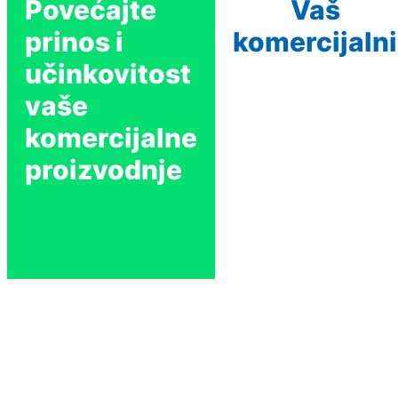
Povećajte
Vaš
prinos i
komercijalni
učinkovitost
vaše
komercijalne
proizvodnje