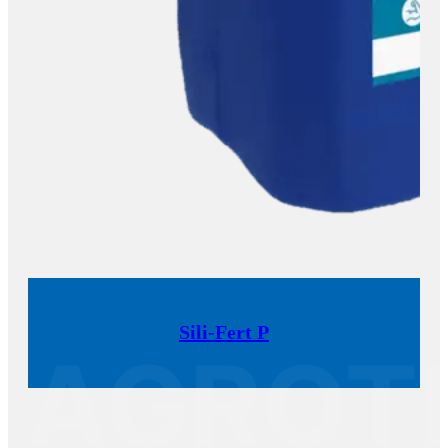
Sili-Fert P