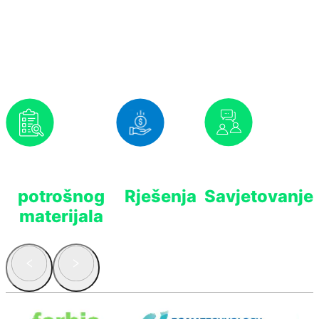
Nudimo Vam
Prognoziranje
Isplativa
Stručno
potrošnog
Rješenja
Savjetovanje
materijala