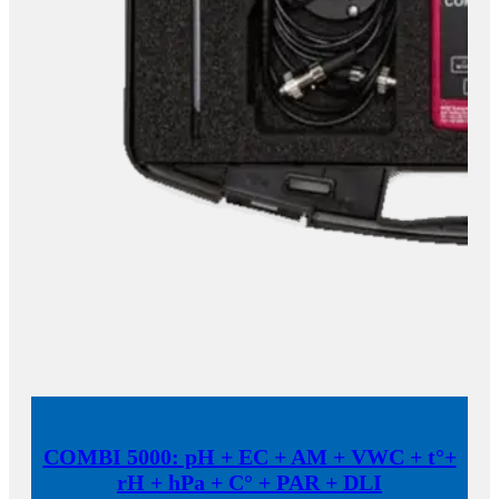
COMBI 5000: pH + EC + AM + VWC + t°+
rH + hPa + C° + PAR + DLI